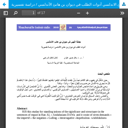
جملة النهي في ديوان بن هانئ الاندلسي أدوات الطلب في ديوان بن هانئ الأندلسي / دراسة تفسيرية