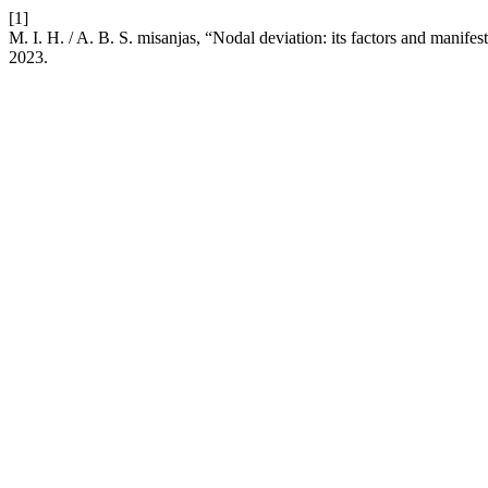
[1]
M. I. H. / A. B. S. misanjas, “Nodal deviation: its factors and manife
2023.